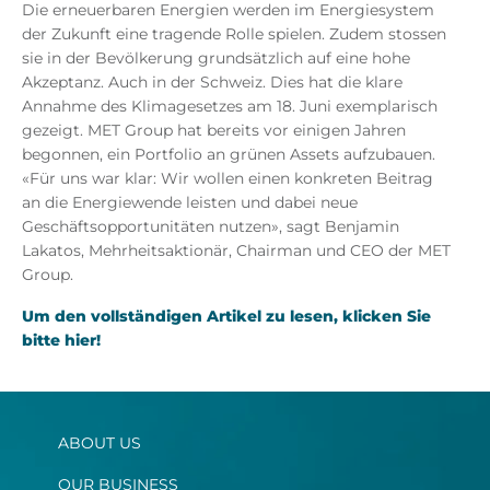
Die erneuerbaren Energien werden im Energiesystem
der Zukunft eine tragende Rolle spielen. Zudem stossen
sie in der Bevölkerung grundsätzlich auf eine hohe
Akzeptanz. Auch in der Schweiz. Dies hat die klare
Annahme des Klimagesetzes am 18. Juni exemplarisch
gezeigt. MET Group hat bereits vor einigen Jahren
begonnen, ein Portfolio an grünen Assets aufzubauen.
«Für uns war klar: Wir wollen einen konkreten Beitrag
an die Energiewende leisten und dabei neue
Geschäftsopportunitäten nutzen», sagt Benjamin
Lakatos, Mehrheitsaktionär, Chairman und CEO der MET
Group.
Um den vollständigen Artikel zu lesen, klicken Sie
bitte hier!
ABOUT US
OUR BUSINESS