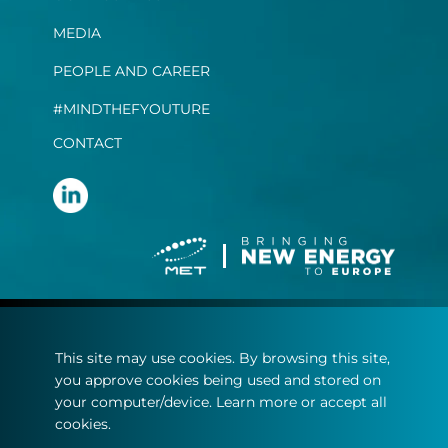
MEDIA
PEOPLE AND CAREER
#MINDTHEFYOUTURE
CONTACT
Terms and conditions
This site may use cookies. By browsing this site,
Privacy statement
you approve cookies being used and stored on
Cookie policy
your computer/device. Learn more or accept all
cookies.
© Copyright 2022