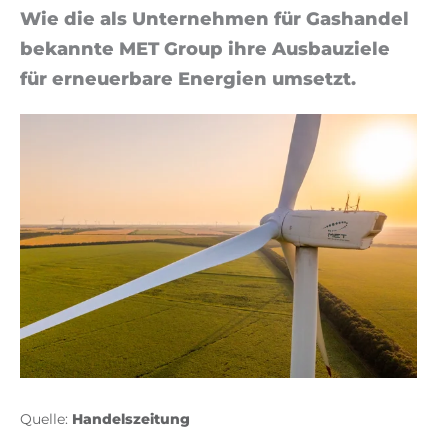
Wie die als Un­terneh­men für Gashan­del
bekan­nte MET Group ihre Aus­bauziele
für erneuerbare En­er­gien um­set­zt.
Quelle:
Handelszeitung