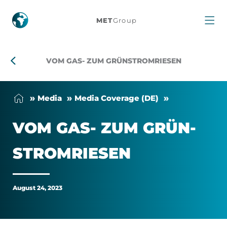
Vom
MET
Group
Gas-
zum
VOM GAS- ZUM GRÜNSTROMRIESEN
Grünstromriesen
Me­dia
Me­dia Cover­age (DE)
VOM GAS- ZUM GRÜN­
STROM­RIESEN
August 24, 2023