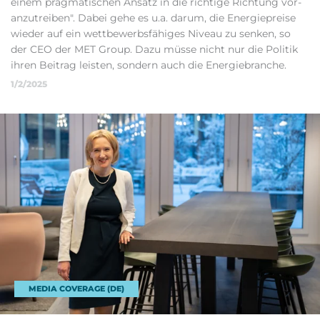
einem prag­mat­ischen An­satz in die richtige Rich­tung vor­
an­zutreiben". Dabei gehe es u.a. dar­um, die En­er­giepre­ise
wieder auf ein wettbe­w­erbsfähiges Niveau zu sen­ken, so
der CEO der MET Group. Dazu müsse nicht nur die Politik
ihren Beitrag leisten, son­dern auch die En­er­giebranche.
1/2/2025
MEDIA COVERAGE (DE)