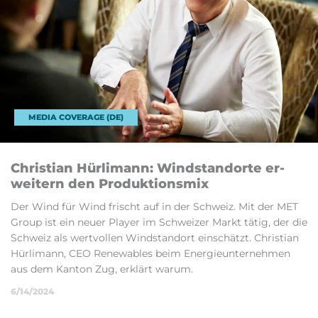
MEDIA COVERAGE (DE)
Chris­tian Hürli­mann: Wind­stan­dorte er­
weit­ern den Produk­tions­mix
Der Wind für Wind frischt auf in der Sch­weiz. Mit der MET
Group ist ein neuer Player im Sch­weizer Markt tätig, der die
Sch­weiz als wer­tvol­len Wind­stan­dort einsch­ätzt. Chris­tian
Hürli­mann, CEO Re­new­ables beim En­er­gieun­terneh­men
aus dem Kan­ton Zug, erklärt war­um.
6/14/2024