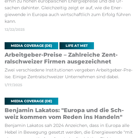
er­hin zu ho­hen europäis­chen En­er­giepre­ise und die Ur­
sachen dah­inter. Gleichzeitig zeigt er auf, wie die En­er­
giewende in Europa auch wirtschaft­lich zum Er­folg führen
kann.
12/22/2025
MEDIA COVERAGE (DE)
LIFE AT MET
Arbeit­ge­ber-Pre­ise – Zahlreiche Zen­t­
ralsch­weizer Fir­men aus­gezeich­net
Zwei ver­schiedene In­sti­tu­tionen vergeben Arbeit­ge­ber-Pre­
ise. Einige Zen­t­ralsch­weizer Un­terneh­men sind dabei.
1/17/2025
MEDIA COVERAGE (DE)
Ben­jamin Lakatos: "Europa und die Sch­
weiz kom­men vom Reden ins Han­deln"
Ben­jamin Laka­tos sah 2024 An­zeichen, dass in Europa alle
Hebel in Bewe­gung ge­setzt wer­den, die En­er­giewende "mit