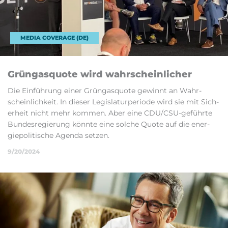
MEDIA COVERAGE (DE)
Grün­gasquote wird wahr­schein­licher
Die Ein­führung einer Grün­gasquote gewinnt an Wahr­
schein­lich­keit. In dieser Le­gis­laturperi­ode wird sie mit Sich­
er­heit nicht mehr kom­men. Aber eine CDU/CSU-ge­führte
Bun­des­reg­ier­ung kön­nte eine sol­che Quote auf die en­er­
giepol­it­ische Agenda set­zen.
9/20/2024