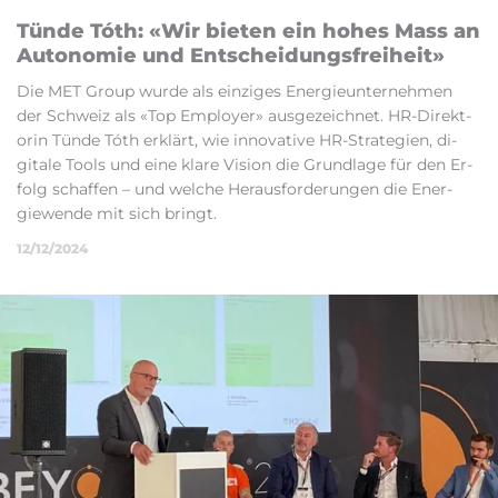
Tünde Tóth: «Wir bi­eten ein ho­hes Mass an
Auto­nomie und Entscheidungs­freiheit»
Die MET Group wurde als ein­ziges En­er­gieun­terneh­men
der Sch­weiz als «Top Em­ploy­er» aus­gezeich­net. HR-Direk­t­
orin Tünde Tóth erklärt, wie in­nov­at­ive HR-Strategi­en, di­
gitale Tools und eine klare Vi­sion die Grundlage für den Er­
folg schaf­fen – und welche Heraus­for­der­ungen die En­er­
giewende mit sich bringt.
12/12/2024