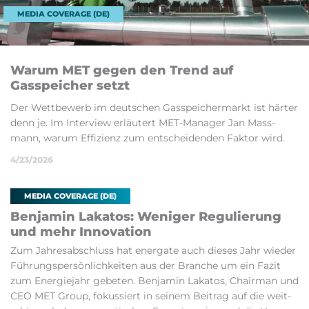
MEDIA COVERAGE (DE)
Warum MET ge­gen den Trend auf
Gasspeicher setzt
Der Wettbe­w­erb im deutschen Gasspeich­er­markt ist härter
denn je. Im In­ter­view er­läutert MET-Man­ager Jan Mass­
mann, warum Ef­f­iz­ienz zum entscheidenden Fak­tor wird.
4/23/2026
MEDIA COVERAGE (DE)
Ben­jamin Lakatos: Weni­ger Regulier­ung
und mehr In­nov­a­tion
Zum Jahresab­schluss hat en­er­gate auch dieses Jahr wieder
Führung­sper­sön­lich­keiten aus der Branche um ein Fazit
zum En­er­giejahr ge­b­eten. Ben­jamin Lakatos, Chair­man und
CEO MET Group, fok­ussiert in seinem Beitrag auf die weit­