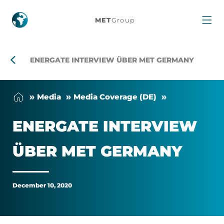
Energate
MET
Group
Interview
über
ENERGATE INTERVIEW ÜBER MET GERMANY
MET
Me­dia
Me­dia Cover­age (DE)
Germany
EN­ER­GATE IN­TER­VIEW
ÜBER MET GER­MANY
December 10, 2020