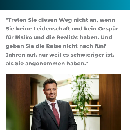
Group
"Tre­ten Sie diesen Weg nicht an, wenn
Sie keine Leidenschaft und kein Gespür
für Risiko und die Real­ität haben. Und
geben Sie die Reise nicht nach fünf
Jahren auf, nur weil es schwi­eri­ger ist,
als Sie an­gen­om­men haben."