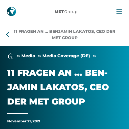
11
MET
Group
Fragen
11 FRAGEN AN … BENJAMIN LAKATOS, CEO DER
an
MET GROUP
…
Me­dia
Me­dia Cover­age (DE)
Benjamin
11 FRA­GEN AN … BEN­
Lakatos,
JAMIN LAKATOS, CEO
CEO
DER MET GROUP
der
MET
November 21, 2021